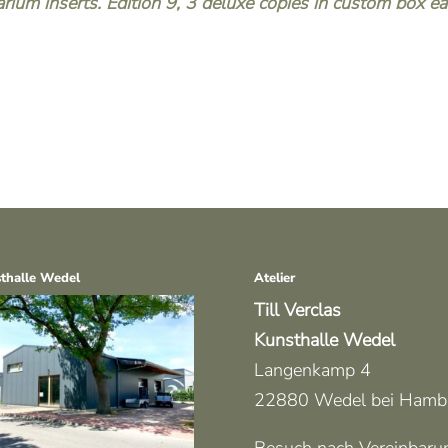
rium inserts. Edition 9, 3 deluxe copies in custom box ea
thalle Wedel
Atelier
Till Verclas
Kunsthalle Wedel
Langenkamp 4
22880 Wedel bei Hamb